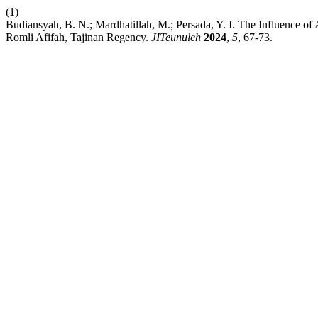
(1)
Budiansyah, B. N.; Mardhatillah, M.; Persada, Y. I. The Influence o
Romli Afifah, Tajinan Regency.
JITeunuleh
2024
,
5
, 67-73.